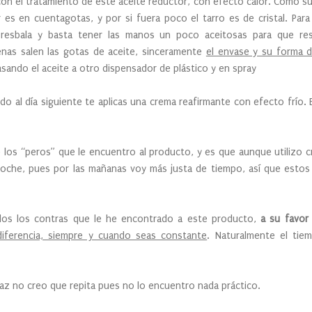
 el tratamiento de este aceite reductor, con efecto calor. Como su
 es en cuentagotas, y por si fuera poco el tarro es de cristal. Pa
e resbala y basta tener las manos un poco aceitosas para que res
enas salen las gotas de aceite, sinceramente
el envase y su forma 
asando el aceite a otro dispensador de plástico y en spray
ndo al día siguiente te aplicas una crema reafirmante con efecto frío.
los “peros” que le encuentro al producto, y es que aunque utilizo cr
a noche, pues por las mañanas voy más justa de tiempo, así que esto
os los contras que le he encontrado a este producto,
a su favor
iferencia, siempre y cuando seas constante
. Naturalmente el tiem
.
az no creo que repita pues no lo encuentro nada práctico.