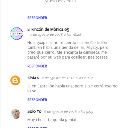
Si, eso es verdad.
n
t
RESPONDER
a
r
El Rincón de Mònica 05
7 de agosto de 2018 a las 16:28
i
Hola guapa, si no recuerdo mal en Castellón
o
también había una tienda del Sr. Miyagi, pero
creo que cerro. Me encanta la camiseta, me
s
pasaré por su web para cotillear. Besitossss
RESPONDER
silvia s
7 de agosto de 2018 a las 21:17
Si en Castellón había una, pero si se cerró eso no
lo se.
RESPONDER
Solo Yo
8 de agosto de 2018 a las 9:59
Muy chula, te queda genial