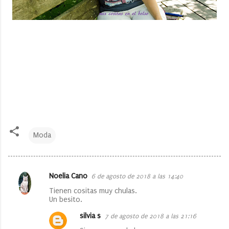
Moda
Noelia Cano
6 de agosto de 2018 a las 14:40
C
Tienen cositas muy chulas.
o
Un besito.
m
silvia s
7 de agosto de 2018 a las 21:16
e