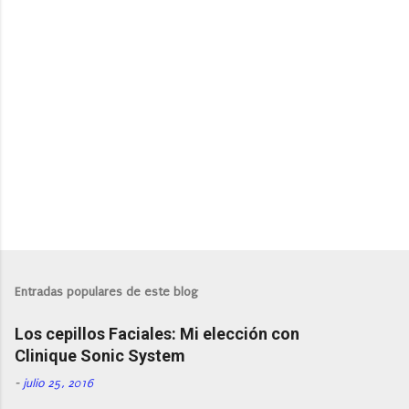
P
u
b
l
Entradas populares de este blog
i
c
Los cepillos Faciales: Mi elección con
a
r
Clinique Sonic System
u
n
-
julio 25, 2016
c