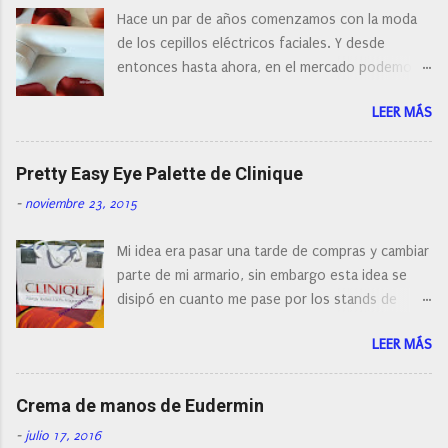
o
Hace un par de años comenzamos con la moda
m
e
de los cepillos eléctricos faciales. Y desde
n
entonces hasta ahora, en el mercado podemos
t
a
encontrar cepillos faciales de todas las marcas y
r
LEER MÁS
con diferentes características, a pilas, a batería,
i
cepillos de rotación o de oscilación... y
o
naturalmente de todos los precios. Existe en la
Pretty Easy Eye Palette de Clinique
actualidad tal variedad, que antes de hacer la
-
noviembre 23, 2015
compra debemos de hacernos unas preguntas:
¿Cual es mi tipo de piel? ¿Qué busco?... En este
Mi idea era pasar una tarde de compras y cambiar
post os voy a dar mi opinión de porque elegí mi
parte de mi armario, sin embargo esta idea se
cepillo facial de Clinique
disipó en cuanto me pase por los stands de
perfumerías y cosméticos, y claro como
LEER MÁS
resistirse a esta paleta de colores de Clinique.
Crema de manos de Eudermin
-
julio 17, 2016