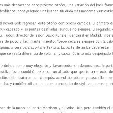
los más destacados este próximo otoño, una variación del look franc
esfilados, consiguiendo una imagen sin duda más moderna y un estilo v
l Power Bob regresan este otoño con pocos cambios. El primero es 
 capeado y las puntas desfiladas, aunque no siempre. El segundo, e
aul Tudor, director del salón David Künzle Fuencarral en Madrid, nos
re de poco y fácil mantenimiento: “Debe secarse siempre con la cabez
spuma o cera para aportarle textura. La parte de arriba debe estar m
a, que se vea la diferencia de volumen y capas. Cuánto más despeinado 
lo define como muy elegante y favorecedor si sabemos sacarle part
estilizarlo, o combinándolo con un alisado que aporte un efecto d
ción, debe tratarse con champús, acondicionadores y mascarillas, pe
ancha, y también utilizar un serum o producto de styling que nos aport
esan de la mano del corte Morrison y el Boho Hair, pero también el 