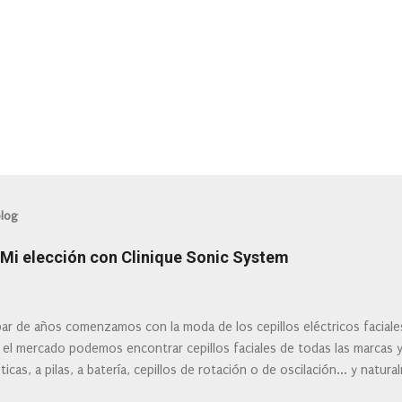
blog
: Mi elección con Clinique Sonic System
ar de años comenzamos con la moda de los cepillos eléctricos facial
 el mercado podemos encontrar cepillos faciales de todas las marcas 
ticas, a pilas, a batería, cepillos de rotación o de oscilación... y natu
 la actualidad tal variedad, que antes de hacer la compra debemos de