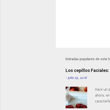
i
o
s
P
u
b
l
i
Entradas populares de este 
c
a
Los cepillos Faciales
r
u
-
julio 25, 2016
n
c
o
Hace un p
m
ahora, en
e
n
caracterís
t
Existe en
a