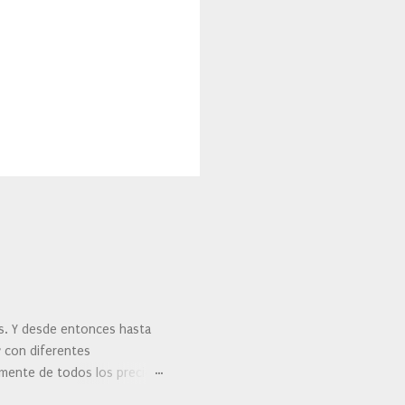
es. Y desde entonces hasta
y con diferentes
ralmente de todos los precios.
 hacernos unas preguntas: