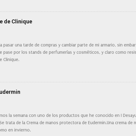
mi tipo de piel? ¿Qué busco?... En este post os voy a dar mi opinión de
Clinique
e de Clinique
ra pasar una tarde de compras y cambiar parte de mi armario, sin embar
 pase por los stands de perfumerías y cosméticos, y claro como resist
e Clinique.
Eudermin
os la semana con uno de los productos que he conocido en I Desay
 Se trata de la Crema de manos protectora de Eudermin.Una crema de m
omo en invierno.