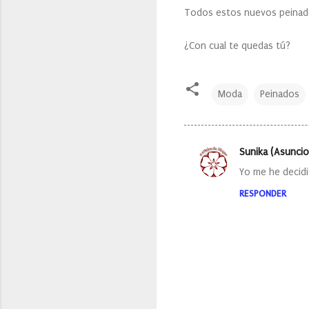
Todos estos nuevos peinad
¿Con cual te quedas tú?
Moda
Peinados
Sunika (Asuncio
C
Yo me he decid
o
RESPONDER
m
e
n
t
a
r