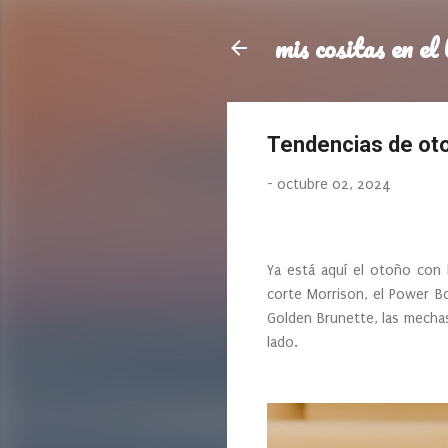
mis cositas en el 
Tendencias de oto
-
octubre 02, 2024
Ya está aquí el otoño con 
corte Morrison, el Power Bob
Golden Brunette, las mechas
lado.