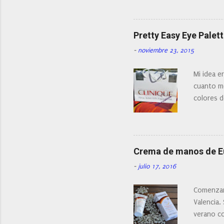
¿Cual es 
r
i
facial de 
o
Pretty Easy Eye Palett
-
noviembre 23, 2015
Mi idea e
cuanto me
colores d
Crema de manos de 
-
julio 17, 2016
Comenzam
Valencia.
verano c