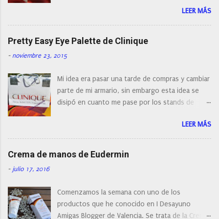
encontrar cepillos faciales de todas las marcas y
r
LEER MÁS
con diferentes características, a pilas, a batería,
i
cepillos de rotación o de oscilación... y
o
naturalmente de todos los precios. Existe en la
Pretty Easy Eye Palette de Clinique
actualidad tal variedad, que antes de hacer la
-
noviembre 23, 2015
compra debemos de hacernos unas preguntas:
¿Cual es mi tipo de piel? ¿Qué busco?... En este
Mi idea era pasar una tarde de compras y cambiar
post os voy a dar mi opinión de porque elegí mi
parte de mi armario, sin embargo esta idea se
cepillo facial de Clinique
disipó en cuanto me pase por los stands de
perfumerías y cosméticos, y claro como
LEER MÁS
resistirse a esta paleta de colores de Clinique.
Crema de manos de Eudermin
-
julio 17, 2016
Comenzamos la semana con uno de los
productos que he conocido en I Desayuno
Amigas Blogger de Valencia. Se trata de la Crema