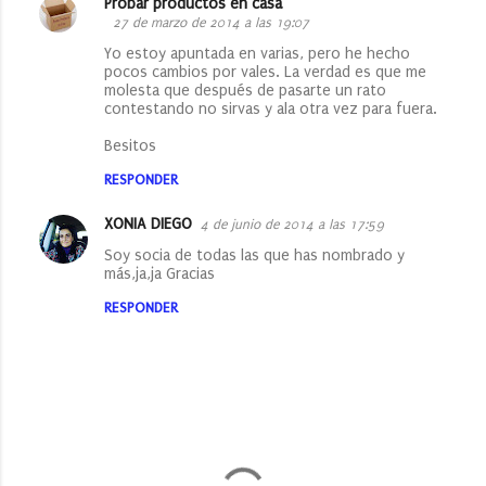
Probar productos en casa
C
27 de marzo de 2014 a las 19:07
o
Yo estoy apuntada en varias, pero he hecho
pocos cambios por vales. La verdad es que me
m
molesta que después de pasarte un rato
e
contestando no sirvas y ala otra vez para fuera.
n
Besitos
t
RESPONDER
a
XONIA DIEGO
4 de junio de 2014 a las 17:59
r
Soy socia de todas las que has nombrado y
i
más,ja,ja Gracias
o
RESPONDER
s