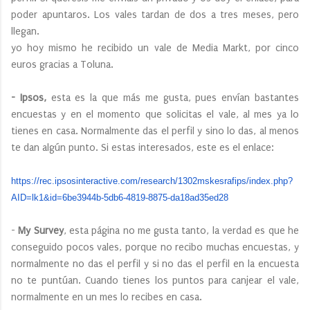
poder apuntaros. Los vales tardan de dos a tres meses, pero
llegan.
yo hoy mismo he recibido un vale de Media Markt, por cinco
euros gracias a Toluna.
- Ipsos,
esta es la que más me gusta, pues envían bastantes
encuestas y en el momento que solicitas el vale, al mes ya lo
tienes en casa. Normalmente das el perfil y sino lo das, al menos
te dan algún punto. Si estas interesados, este es el enlace:
https://rec.ipsosinteractive.
com/research/1302mskesrafips/
index.php?
AID=lk1&id=6be3944b-
5db6-4819-8875-da18ad35ed28
-
My Survey
, esta página no me gusta tanto, la verdad es que he
conseguido pocos vales, porque no recibo muchas encuestas, y
normalmente no das el perfil y si no das el perfil en la encuesta
no te puntúan. Cuando tienes los puntos para canjear el vale,
normalmente en un mes lo recibes en casa.