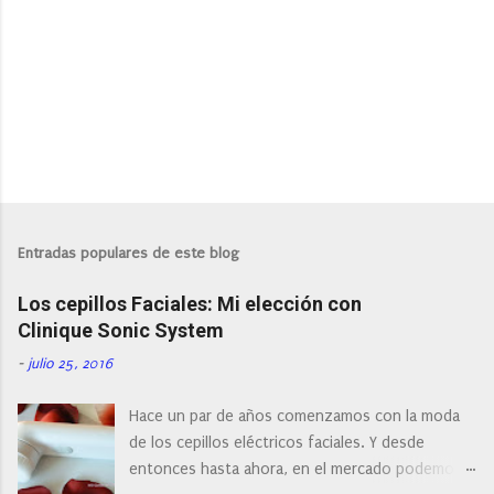
P
u
b
l
Entradas populares de este blog
i
c
Los cepillos Faciales: Mi elección con
a
r
Clinique Sonic System
u
n
-
julio 25, 2016
c
o
Hace un par de años comenzamos con la moda
m
e
de los cepillos eléctricos faciales. Y desde
n
entonces hasta ahora, en el mercado podemos
t
a