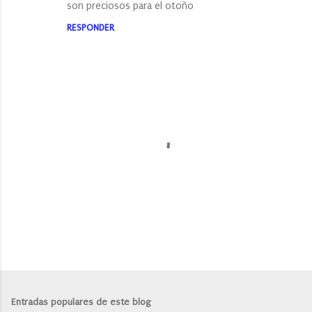
son preciosos para el otoño
RESPONDER
P
u
b
l
Entradas populares de este blog