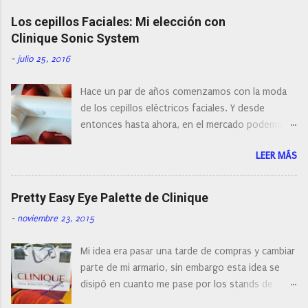
i
c
Los cepillos Faciales: Mi elección con
a
r
Clinique Sonic System
u
n
-
julio 25, 2016
c
o
Hace un par de años comenzamos con la moda
m
e
de los cepillos eléctricos faciales. Y desde
n
entonces hasta ahora, en el mercado podemos
t
a
encontrar cepillos faciales de todas las marcas y
r
LEER MÁS
con diferentes características, a pilas, a batería,
i
cepillos de rotación o de oscilación... y
o
naturalmente de todos los precios. Existe en la
Pretty Easy Eye Palette de Clinique
actualidad tal variedad, que antes de hacer la
-
noviembre 23, 2015
compra debemos de hacernos unas preguntas:
¿Cual es mi tipo de piel? ¿Qué busco?... En este
Mi idea era pasar una tarde de compras y cambiar
post os voy a dar mi opinión de porque elegí mi
parte de mi armario, sin embargo esta idea se
cepillo facial de Clinique
disipó en cuanto me pase por los stands de
perfumerías y cosméticos, y claro como