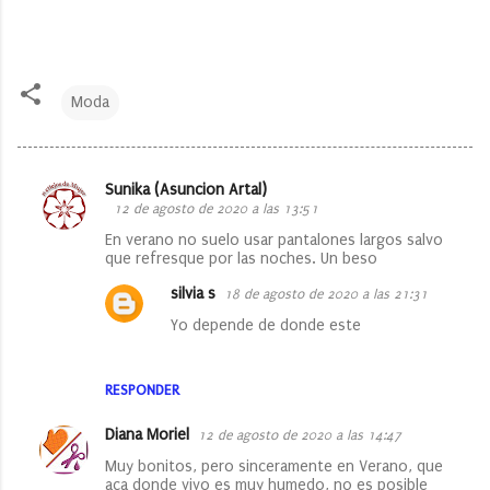
Moda
Sunika (Asuncion Artal)
C
12 de agosto de 2020 a las 13:51
o
En verano no suelo usar pantalones largos salvo
que refresque por las noches. Un beso
m
e
silvia s
18 de agosto de 2020 a las 21:31
n
Yo depende de donde este
t
a
RESPONDER
r
Diana Moriel
12 de agosto de 2020 a las 14:47
i
Muy bonitos, pero sinceramente en Verano, que
o
aca donde vivo es muy humedo, no es posible