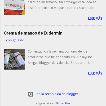
parte de mi armario, sin embargo esta idea se
cepillo facial de Clinique
disipó en cuanto me pase por los stands de
perfumerías y cosméticos, y claro como
LEER MÁS
resistirse a esta paleta de colores de Clinique.
Crema de manos de Eudermin
-
julio 17, 2016
Comenzamos la semana con uno de los
productos que he conocido en I Desayuno
Amigas Blogger de Valencia. Se trata de la Crema
de manos protectora de Eudermin.Una crema de
LEER MÁS
manos para utilizar tanto en verano como en
invierno.
Con la tecnología de Blogger
Imágenes del tema:
Michael Elkan