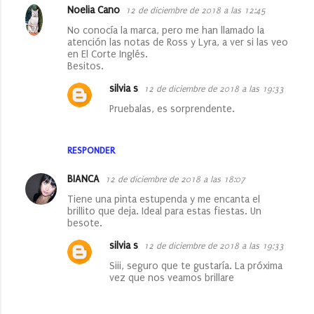
Noelia Cano
12 de diciembre de 2018 a las 12:45
C
No conocía la marca, pero me han llamado la
o
atención las notas de Ross y Lyra, a ver si las veo
en El Corte Inglés.
m
Besitos.
e
silvia s
12 de diciembre de 2018 a las 19:33
n
Pruebalas, es sorprendente.
t
a
RESPONDER
r
i
BIANCA
12 de diciembre de 2018 a las 18:07
o
Tiene una pinta estupenda y me encanta el
brillito que deja. Ideal para estas fiestas. Un
s
besote.
silvia s
12 de diciembre de 2018 a las 19:33
Siii, seguro que te gustaría. La próxima
vez que nos veamos brillare