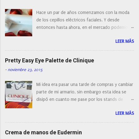
c
o
Hace un par de años comenzamos con la moda
m
e
de los cepillos eléctricos faciales. Y desde
n
entonces hasta ahora, en el mercado podemos
t
a
encontrar cepillos faciales de todas las marcas y
r
LEER MÁS
con diferentes características, a pilas, a batería,
i
cepillos de rotación o de oscilación... y
o
naturalmente de todos los precios. Existe en la
Pretty Easy Eye Palette de Clinique
actualidad tal variedad, que antes de hacer la
-
noviembre 23, 2015
compra debemos de hacernos unas preguntas:
¿Cual es mi tipo de piel? ¿Qué busco?... En este
Mi idea era pasar una tarde de compras y cambiar
post os voy a dar mi opinión de porque elegí mi
parte de mi armario, sin embargo esta idea se
cepillo facial de Clinique
disipó en cuanto me pase por los stands de
perfumerías y cosméticos, y claro como
LEER MÁS
resistirse a esta paleta de colores de Clinique.
Crema de manos de Eudermin