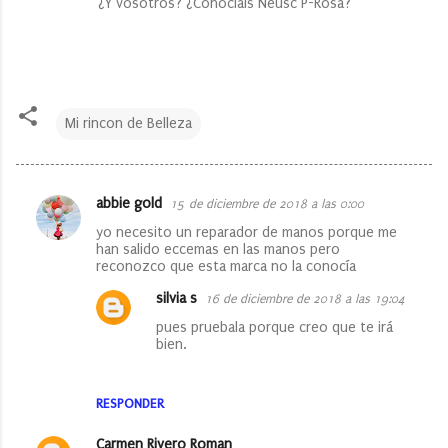
¿Y vosotros? ¿Conocíais Neusc P-Rosa?
Mi rincon de Belleza
abbie gold
15 de diciembre de 2018 a las 0:00
C
yo necesito un reparador de manos porque me
o
han salido eccemas en las manos pero
reconozco que esta marca no la conocía
m
e
silvia s
16 de diciembre de 2018 a las 19:04
n
pues pruebala porque creo que te irá
bien.
t
a
RESPONDER
r
i
Carmen Rivero Roman